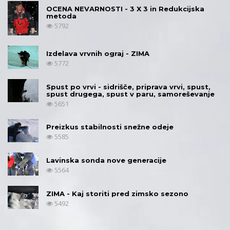
OCENA NEVARNOSTI - 3 X 3 in Redukcijska
metoda
5792
Izdelava vrvnih ograj - ZIMA
5772
Spust po vrvi - sidrišče, priprava vrvi, spust,
spust drugega, spust v paru, samoreševanje
5651
Preizkus stabilnosti snežne odeje
5585
Lavinska sonda nove generacije
5564
ZIMA - Kaj storiti pred zimsko sezono
5492