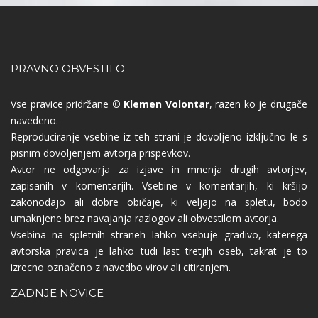
PRAVNO OBVESTILO
Vse pravice pridržane
© Klemen Volontar
, razen ko je drugače
navedeno.
Reproduciranje vsebine iz teh strani je dovoljeno izključno le s
pisnim dovoljenjem avtorja prispevkov.
Avtor ne odgovarja za izjave in mnenja drugih avtorjev,
zapisanih v komentarjih. Vsebine v komentarjih, ki kršijo
zakonodajo ali dobre običaje, ki veljajo na spletu, bodo
umaknjene brez navajanja razlogov ali obvestilom avtorja.
Vsebina na spletnih straneh lahko vsebuje gradivo, katerega
avtorska pravica je lahko tudi last tretjih oseb, takrat je to
izrecno označeno z navedbo virov ali citiranjem.
ZADNJE NOVICE