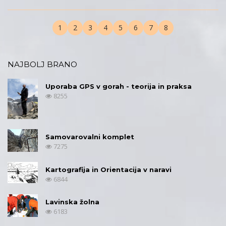
1
2
3
4
5
6
7
8
NAJBOLJ BRANO
Uporaba GPS v gorah - teorija in praksa
8255
Samovarovalni komplet
7275
Kartografija in Orientacija v naravi
6844
Lavinska žolna
6183