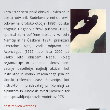
Leta 1977 sem prvič obiskal Paklenico in
postal odvisnik! Sodeloval v eni od prvih
odprav na lofotsko otočje (1980), obiskal
pogorje Hogar v alžirski puščavi (1983),
spoznal sem peščene stolpe v vzhodni
Nemčiji in na Češkem (1984), prekrižaril
Centralne Alpe, vodil odpravo na
Aconcaguo (1995), po letu 2000 pa
vsako leto obiščem Nepal. Poleg
organizacije in vodenja izletov sem
zadnje desetletje najbolj aktiven kot
inštruktor in vodnik reševalnega psa pri
Gorski reševalni zvezi Slovenije, kot
inštruktor in predavatelj pri Komisiji za
alpinizem in Kinološki zvezi Slovenije ter
pri usposabljanju novih vodnikov PZS!
best replica watches