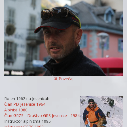
Povečaj
Rojen 1962 na Jesenicah
Član PD Jesenice 1964
Alpinist 1980
Član GRZS - Društvo GRS Jesenice - 1984
Inštruktor alpinizma 1985
Inštruktor GRZS 1992