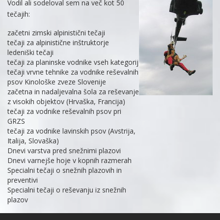
Vodil ali sodeloval sem na več kot 50
tečajih:
začetni zimski alpinistični tečaji
tečaji za alpinistične inštruktorje
ledeniški tečaji
tečaji za planinske vodnike vseh kategorij
tečaji vrvne tehnike za vodnike reševalnih
psov Kinološke zveze Slovenije
začetna in nadaljevalna šola za reševanje
z visokih objektov (Hrvaška, Francija)
tečaji za vodnike reševalnih psov pri
GRZS
tečaji za vodnike lavinskih psov (Avstrija,
Italija, Slovaška)
Dnevi varstva pred snežnimi plazovi
Dnevi varnejše hoje v kopnih razmerah
Specialni tečaji o snežnih plazovih in
preventivi
Specialni tečaji o reševanju iz snežnih
plazov