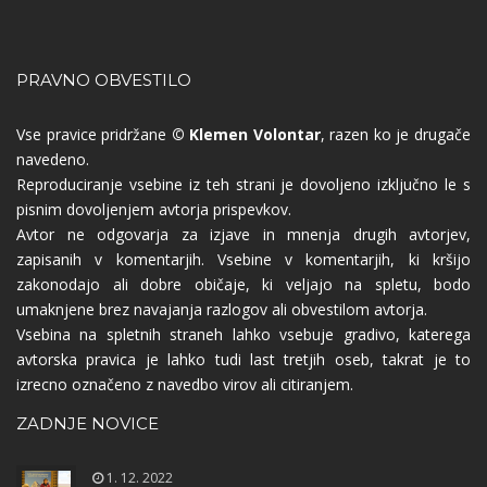
PRAVNO OBVESTILO
Vse pravice pridržane
© Klemen Volontar
, razen ko je drugače
navedeno.
Reproduciranje vsebine iz teh strani je dovoljeno izključno le s
pisnim dovoljenjem avtorja prispevkov.
Avtor ne odgovarja za izjave in mnenja drugih avtorjev,
zapisanih v komentarjih. Vsebine v komentarjih, ki kršijo
zakonodajo ali dobre običaje, ki veljajo na spletu, bodo
umaknjene brez navajanja razlogov ali obvestilom avtorja.
Vsebina na spletnih straneh lahko vsebuje gradivo, katerega
avtorska pravica je lahko tudi last tretjih oseb, takrat je to
izrecno označeno z navedbo virov ali citiranjem.
ZADNJE NOVICE
1. 12. 2022