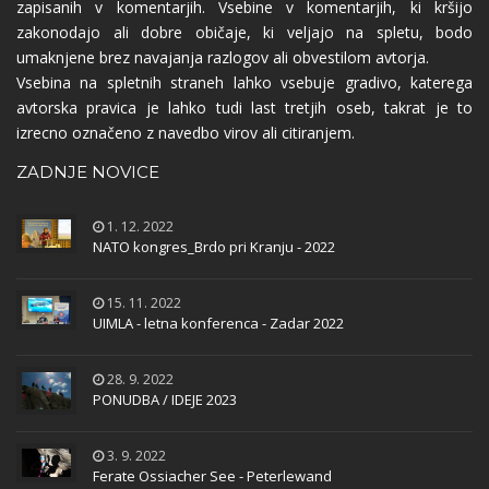
zapisanih v komentarjih. Vsebine v komentarjih, ki kršijo
zakonodajo ali dobre običaje, ki veljajo na spletu, bodo
umaknjene brez navajanja razlogov ali obvestilom avtorja.
Vsebina na spletnih straneh lahko vsebuje gradivo, katerega
avtorska pravica je lahko tudi last tretjih oseb, takrat je to
izrecno označeno z navedbo virov ali citiranjem.
ZADNJE NOVICE
1. 12. 2022
NATO kongres_Brdo pri Kranju - 2022
15. 11. 2022
UIMLA - letna konferenca - Zadar 2022
28. 9. 2022
PONUDBA / IDEJE 2023
3. 9. 2022
Ferate Ossiacher See - Peterlewand