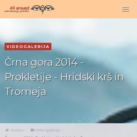
Togg
navig
VIDEOGALERIJA
Črna gora 2014 -
Prokletije - Hridski krš in
Tromeja
Domov
Videogalerija