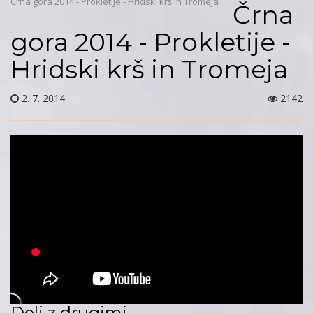
Črna gora 2014 - Prokletije - Hridski krš in Tromeja
Črna
gora 2014 - Prokletije -
Hridski krš in Tromeja
2. 7. 2014
2142
Deli z drugimi