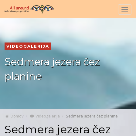
Togg
navig
VIDEOGALERIJA
Sedmera jezera čez
planine
Domov
Videogalerija
Sedmera jezera čez planine
Sedmera jezera čez