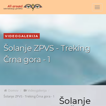
Togg
navig
VIDEOGALERIJA
Šolanje ZPVS - Treking
Črna gora - 1
Domov
Videogalerija
Šolanje ZPVS - Treking Črna gora - 1
Šolanje