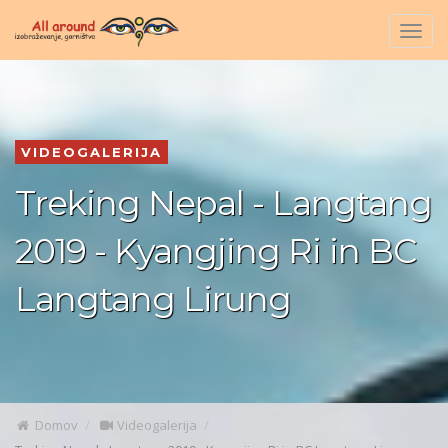
Togg
navig
VIDEOGALERIJA
Treking Nepal - Langtang
2019 - Kyangjing Ri in BC
Langtang Lirung
Domov
Videogalerija