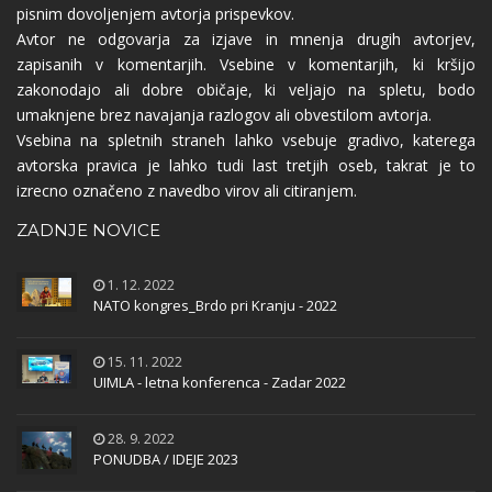
pisnim dovoljenjem avtorja prispevkov.
Avtor ne odgovarja za izjave in mnenja drugih avtorjev,
zapisanih v komentarjih. Vsebine v komentarjih, ki kršijo
zakonodajo ali dobre običaje, ki veljajo na spletu, bodo
umaknjene brez navajanja razlogov ali obvestilom avtorja.
Vsebina na spletnih straneh lahko vsebuje gradivo, katerega
avtorska pravica je lahko tudi last tretjih oseb, takrat je to
izrecno označeno z navedbo virov ali citiranjem.
ZADNJE NOVICE
1. 12. 2022
NATO kongres_Brdo pri Kranju - 2022
15. 11. 2022
UIMLA - letna konferenca - Zadar 2022
28. 9. 2022
PONUDBA / IDEJE 2023