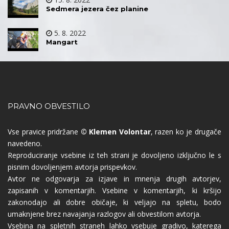
Sedmera jezera čez planine
5. 8. 2022
Mangart
PRAVNO OBVESTILO
Vse pravice pridržane
© Klemen Volontar
, razen ko je drugače
navedeno.
Reproduciranje vsebine iz teh strani je dovoljeno izključno le s
pisnim dovoljenjem avtorja prispevkov.
Avtor ne odgovarja za izjave in mnenja drugih avtorjev,
zapisanih v komentarjih. Vsebine v komentarjih, ki kršijo
zakonodajo ali dobre običaje, ki veljajo na spletu, bodo
umaknjene brez navajanja razlogov ali obvestilom avtorja.
Vsebina na spletnih straneh lahko vsebuje gradivo, katerega