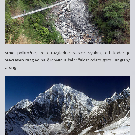
Mimo polkrožne, zelo razgledne vasice Syabru, od koder je
prekrasen razgled na čudovito a žal v žalost odeto goro Langtang
Lirung,