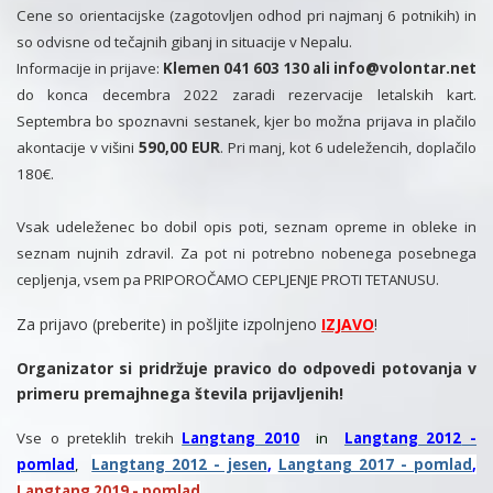
Cene so orientacijske (zagotovljen odhod pri najmanj 6 potnikih) in
so odvisne od tečajnih gibanj in situacije v Nepalu.
Informacije in prijave:
Klemen 041 603 130 ali info@volontar.net
do konca decembra 2022 zaradi rezervacije letalskih kart.
Septembra bo spoznavni sestanek, kjer bo možna prijava in plačilo
akontacije v višini
5
90,00 EUR
. Pri manj, kot 6 udeležencih, doplačilo
180€.
Vsak udeleženec bo dobil opis poti, seznam opreme in obleke in
seznam nujnih zdravil. Za pot ni potrebno nobenega posebnega
cepljenja, vsem pa PRIPOROČAMO CEPLJENJE PROTI TETANUSU.
Za prijavo (preberite) in pošljite izpolnjeno
IZJAVO
!
Organizator si pridržuje pravico do odpovedi potovanja v
primeru premajhnega števila prijavljenih!
Vse o preteklih trekih
Langtang 2010
in
Langtang 2012
-
pomlad
,
Langtang 2012 - jesen
,
Langtang 2017 - pomlad
,
Langtang 2019 - pomlad