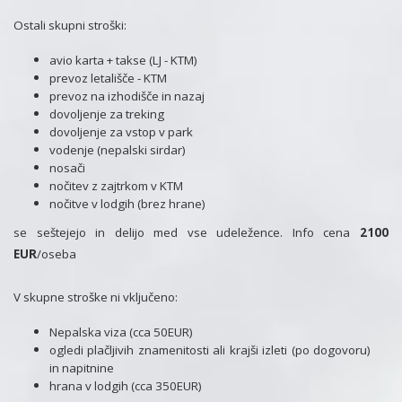
Ostali skupni stroški:
avio karta + takse (LJ - KTM)
prevoz letališče - KTM
prevoz na izhodišče in nazaj
dovoljenje za treking
dovoljenje za vstop v park
vodenje (nepalski sirdar)
nosači
nočitev z zajtrkom v KTM
nočitve v lodgih (brez hrane)
se seštejejo in delijo med vse udeležence. Info cena
2100
EUR
/oseba
V skupne stroške ni vključeno:
Nepalska viza (cca 50EUR)
ogledi plačljivih znamenitosti ali krajši izleti (po dogovoru)
in napitnine
hrana v lodgih (cca 350EUR)