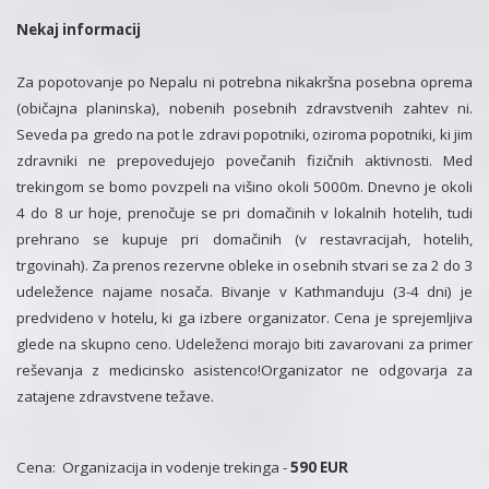
Nekaj informacij
Za popotovanje po Nepalu ni potrebna nikakršna posebna oprema
(običajna planinska), nobenih posebnih zdravstvenih zahtev ni.
Seveda pa gredo na pot le zdravi popotniki, oziroma popotniki, ki jim
zdravniki ne prepovedujejo povečanih fizičnih aktivnosti. Med
trekingom se bomo povzpeli na višino okoli 5000m. Dnevno je okoli
4 do 8 ur hoje, prenočuje se pri domačinih v lokalnih hotelih, tudi
prehrano se kupuje pri domačinih (v restavracijah, hotelih,
trgovinah). Za prenos rezervne obleke in osebnih stvari se za 2 do 3
udeležence najame nosača. Bivanje v Kathmanduju (3-4 dni) je
predvideno v hotelu, ki ga izbere organizator. Cena je sprejemljiva
glede na skupno ceno. Udeleženci morajo biti zavarovani za primer
reševanja z medicinsko asistenco!Organizator
ne odgovarja za
zatajene zdravstvene težave.
Cena: Organizacija in vodenje trekinga -
5
90 EUR