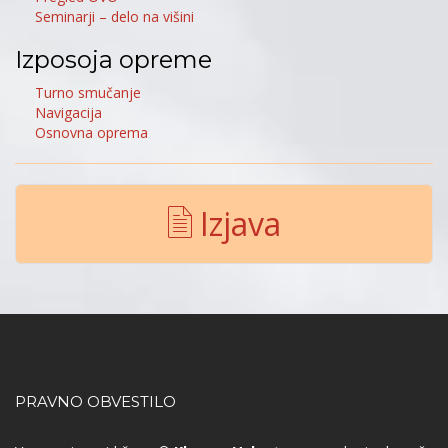
Seminarji – delo na višini
Izposoja opreme
Turno smučanje
Navigacija
Osnovna oprema
Izjava
PRAVNO OBVESTILO