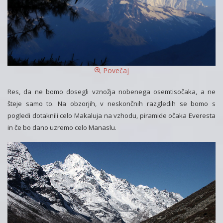
Povečaj
Res, da ne bomo dosegli vznožja nobenega osemtisočaka, a ne
šteje samo to. Na obzorjih, v neskončnih razgledih se bomo s
pogledi dotaknili celo Makaluja na vzhodu, piramide očaka Everesta
in če bo dano uzremo celo Manaslu.