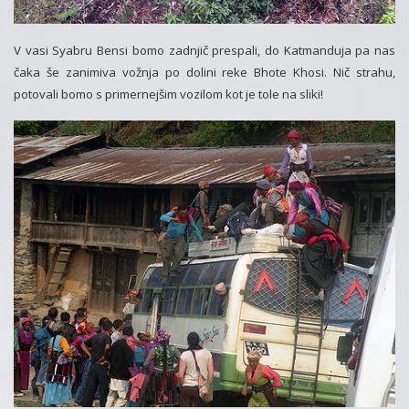
V vasi Syabru Bensi bomo zadnjič prespali, do Katmanduja pa nas
čaka še zanimiva vožnja po dolini reke Bhote Khosi. Nič strahu,
potovali bomo s primernejšim vozilom kot je tole na sliki!