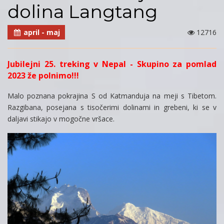
dolina Langtang
april - maj
12716
Jubilejni 25. treking v Nepal - Skupino za pomlad
2023 že polnimo!!!
Malo poznana pokrajina S od Katmanduja na meji s Tibetom.
Razgibana, posejana s tisočerimi dolinami in grebeni, ki se v
daljavi stikajo v mogočne vršace.