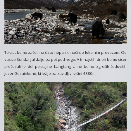
Tokrat bomo začeli na čisto nepalski način, z lokalnim prevozom. Od
vasice Sundarijal dalje pa pot pod noge. V trinajstih dneh bomo sicer
prečesali le del pokrajine Langtang a ne bomo zgrešili čudovitih
jezer Gosainkund, ki ležijo na zavidljivi višini 4380m.