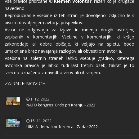
Vse pravice pridržane
© Klemen Volontar
, razen ko je drugače
navedeno.
Reproduciranje vsebine iz teh strani je dovoljeno izključno le s
pisnim dovoljenjem avtorja prispevkov.
Avtor ne odgovarja za izjave in mnenja drugih avtorjev,
zapisanih v komentarjih. Vsebine v komentarjih, ki kršijo
zakonodajo ali dobre običaje, ki veljajo na spletu, bodo
umaknjene brez navajanja razlogov ali obvestilom avtorja.
Vsebina na spletnih straneh lahko vsebuje gradivo, katerega
avtorska pravica je lahko tudi last tretjih oseb, takrat je to
izrecno označeno z navedbo virov ali citiranjem.
ZADNJE NOVICE
1. 12. 2022
NATO kongres_Brdo pri Kranju - 2022
15. 11. 2022
UIMLA - letna konferenca - Zadar 2022