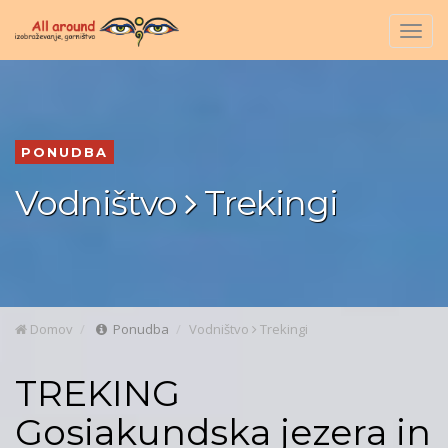
Togg
navig
PONUDBA
Vodništvo
Trekingi
Domov
Ponudba
Vodništvo
Trekingi
TREKING
Gosiakundska jezera in