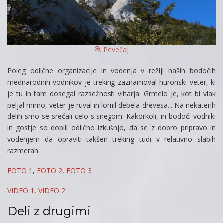
Povečaj
Poleg odlične organizacije in vodenja v režiji naših bodočih
mednarodnih vodnikov je treking zaznamoval huronski veter, ki
je tu in tam dosegal razsežnosti viharja. Grmelo je, kot bi vlak
peljal mimo, veter je ruval in lomil debela drevesa... Na nekaterih
delih smo se srečali celo s snegom. Kakorkoli, in bodoči vodniki
in gostje so dobili odlično izkušnjo, da se z dobro pripravo in
vodenjem da opraviti takšen treking tudi v relativno slabih
razmerah.
FOTO 1
,
FOTO 2
,
FOTO 3
VIDEO 1
,
VIDEO 2
Deli z drugimi