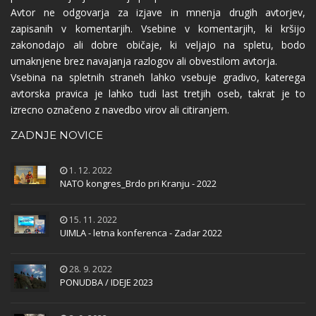
Avtor ne odgovarja za izjave in mnenja drugih avtorjev,
zapisanih v komentarjih. Vsebine v komentarjih, ki kršijo
zakonodajo ali dobre običaje, ki veljajo na spletu, bodo
umaknjene brez navajanja razlogov ali obvestilom avtorja.
Vsebina na spletnih straneh lahko vsebuje gradivo, katerega
avtorska pravica je lahko tudi last tretjih oseb, takrat je to
izrecno označeno z navedbo virov ali citiranjem.
ZADNJE NOVICE
1. 12. 2022
NATO kongres_Brdo pri Kranju - 2022
15. 11. 2022
UIMLA - letna konferenca - Zadar 2022
28. 9. 2022
PONUDBA / IDEJE 2023