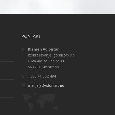
KONTAKT
Klemen Volontar
Izobraževanje, gorništvo s.p.
Ulica Alojza Rabiča 41
SI-4281 Mojstrana
+386 41 502 484
matija(at)volontar.net