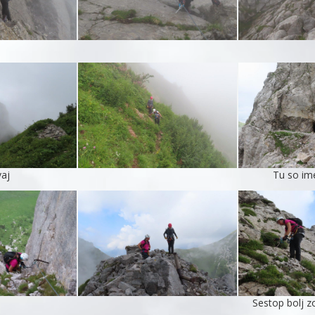
aj
Tu so ime
Sestop bolj z