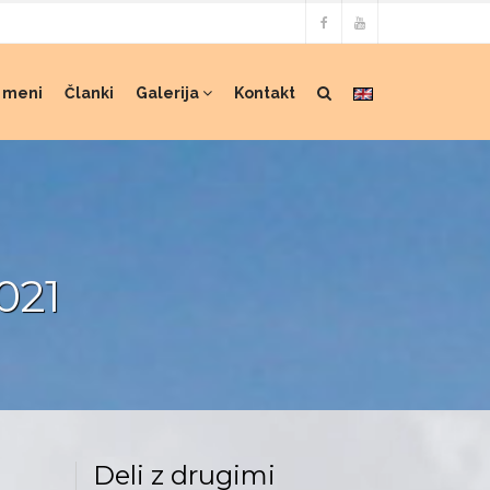
 meni
Članki
Galerija
Kontakt
021
Deli z drugimi