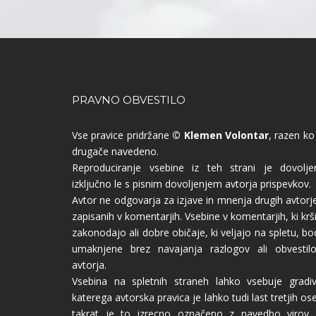
PRAVNO OBVESTILO
Vse pravice pridržane
© Klemen Volontar
, razen ko
drugače navedeno.
Reproduciranje vsebine iz teh strani je dovolje
izključno le s pisnim dovoljenjem avtorja prispevkov.
Avtor ne odgovarja za izjave in mnenja drugih avtorj
zapisanih v komentarjih. Vsebine v komentarjih, ki krš
zakonodajo ali dobre običaje, ki veljajo na spletu, b
umaknjene brez navajanja razlogov ali obvestil
avtorja.
Vsebina na spletnih straneh lahko vsebuje gradiv
katerega avtorska pravica je lahko tudi last tretjih os
takrat je to izrecno označeno z navedbo virov a