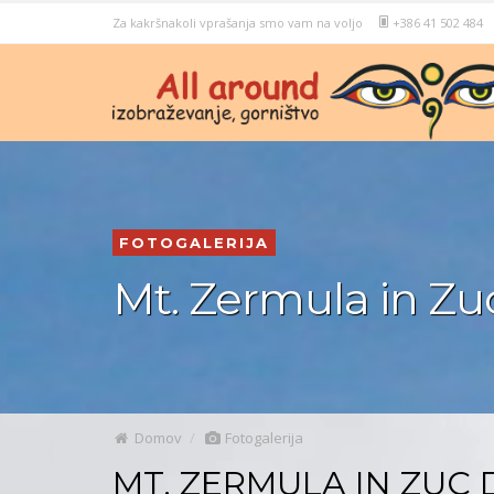
Za kakršnakoli vprašanja smo vam na voljo
+386 41 502 484
FOTOGALERIJA
Mt. Zermula in Zuc
Domov
Fotogalerija
MT. ZERMULA IN ZUC 