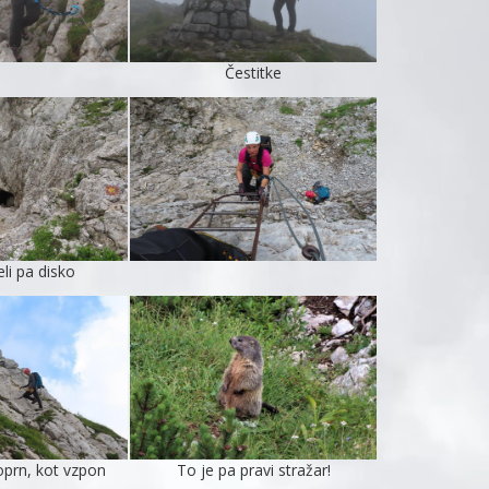
Čestitke
li pa disko
oprn, kot vzpon
To je pa pravi stražar!