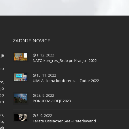
ZADNJE NOVICE
 je
1. 12. 2022
NATO kongres_Brdo pri Kranju - 2022
no
15. 11. 2022
UIMLA - letna konferenca - Zadar 2022
ev,
ijo
odo
28. 9. 2022
PONUDBA / IDEJE 2023
om
o,
3. 9. 2022
Ferate Ossiacher See - Peterlewand
eb,
li