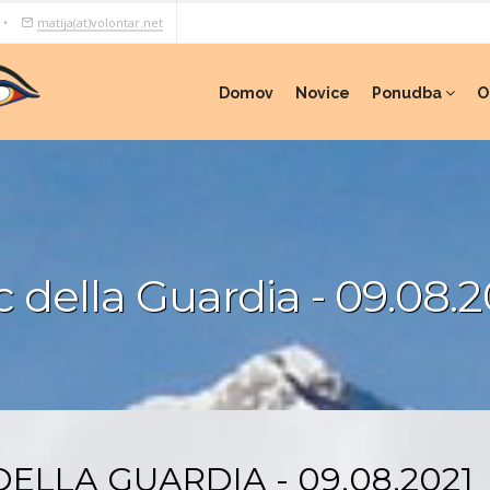
•
matija(at)volontar.net
Domov
Novice
Ponudba
O
 della Guardia - 09.08.2
DELLA GUARDIA - 09.08.2021